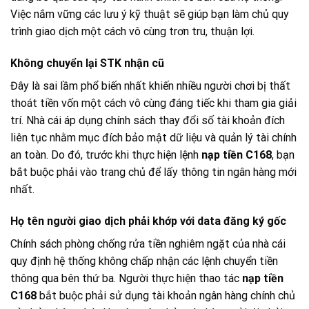
Việc nắm vững các lưu ý kỹ thuật sẽ giúp bạn làm chủ quy
trình giao dịch một cách vô cùng trơn tru, thuận lợi.
Không chuyển lại STK nhận cũ
Đây là sai lầm phổ biến nhất khiến nhiều người chơi bị thất
thoát tiền vốn một cách vô cùng đáng tiếc khi tham gia giải
trí. Nhà cái áp dụng chính sách thay đổi số tài khoản đích
liên tục nhằm mục đích bảo mật dữ liệu và quản lý tài chính
an toàn. Do đó, trước khi thực hiện lệnh
nạp tiền C168
, bạn
bắt buộc phải vào trang chủ để lấy thông tin ngân hàng mới
nhất.
Họ tên người giao dịch phải khớp với data đăng ký gốc
Chính sách phòng chống rửa tiền nghiêm ngặt của nhà cái
quy định hệ thống không chấp nhận các lệnh chuyển tiền
thông qua bên thứ ba. Người thực hiện thao tác
nạp tiền
C168
bắt buộc phải sử dụng tài khoản ngân hàng chính chủ