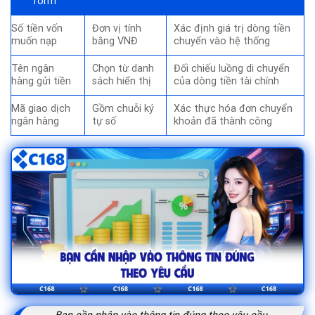
form
Số tiền vốn
Đơn vị tính
Xác định giá trị dòng tiền
muốn nạp
bằng VNĐ
chuyển vào hệ thống
Tên ngân
Chọn từ danh
Đối chiếu luồng di chuyển
hàng gửi tiền
sách hiển thị
của dòng tiền tài chính
Mã giao dịch
Gồm chuỗi ký
Xác thực hóa đơn chuyển
ngân hàng
tự số
khoản đã thành công