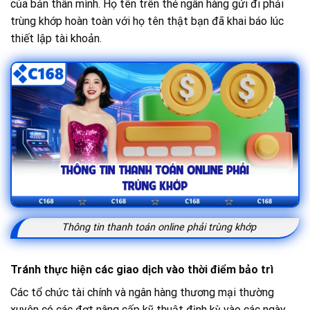
của bản thân mình. Họ tên trên thẻ ngân hàng gửi đi phải
trùng khớp hoàn toàn với họ tên thật bạn đã khai báo lúc
thiết lập tài khoản.
Thông tin thanh toán online phải trùng khớp
Tránh thực hiện các giao dịch vào thời điểm bảo trì
Các tổ chức tài chính và ngân hàng thương mại thường
xuyên có các đợt nâng cấp kỹ thuật định kỳ vào các ngày