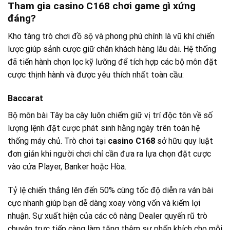
Tham gia casino C168 chơi game gì xứng
đáng?
Kho tàng trò chơi đồ sộ và phong phú chính là vũ khí chiến
lược giúp sảnh cược giữ chân khách hàng lâu dài. Hệ thống
đã tiến hành chọn lọc kỹ lưỡng để tích hợp các bộ môn đặt
cược thịnh hành và được yêu thích nhất toàn cầu:
Baccarat
Bộ môn bài Tây ba cây luôn chiếm giữ vị trí độc tôn về số
lượng lệnh đặt cược phát sinh hằng ngày trên toàn hệ
thống máy chủ. Trò chơi tại
casino C168
sở hữu quy luật
đơn giản khi người chơi chỉ cần đưa ra lựa chọn đặt cược
vào cửa Player, Banker hoặc Hòa.
Tỷ lệ chiến thắng lên đến 50% cùng tốc độ diễn ra ván bài
cực nhanh giúp bạn dễ dàng xoay vòng vốn và kiếm lợi
nhuận. Sự xuất hiện của các cô nàng Dealer quyến rũ trò
chuyện trực tiếp càng làm tăng thêm sự phấn khích cho mỗi