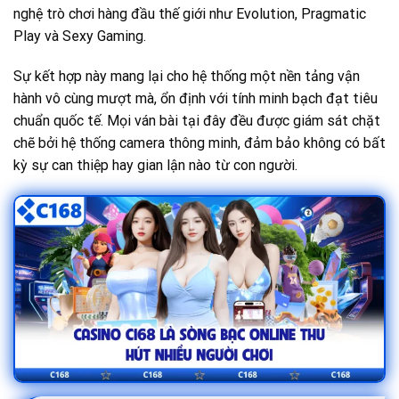
nghệ trò chơi hàng đầu thế giới như Evolution, Pragmatic
Play và Sexy Gaming.
Sự kết hợp này mang lại cho hệ thống một nền tảng vận
hành vô cùng mượt mà, ổn định với tính minh bạch đạt tiêu
chuẩn quốc tế. Mọi ván bài tại đây đều được giám sát chặt
chẽ bởi hệ thống camera thông minh, đảm bảo không có bất
kỳ sự can thiệp hay gian lận nào từ con người.