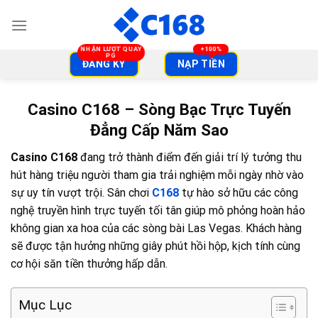
Skip
to
content
ĐĂNG KÝ
NẠP TIỀN
Casino C168 – Sòng Bạc Trực Tuyến
Đẳng Cấp Năm Sao
Casino C168
đang trở thành điểm đến giải trí lý tưởng thu
hút hàng triệu người tham gia trải nghiệm mỗi ngày nhờ vào
sự uy tín vượt trội. Sân chơi
C168
tự hào sở hữu các công
nghệ truyền hình trực tuyến tối tân giúp mô phỏng hoàn hảo
không gian xa hoa của các sòng bài Las Vegas. Khách hàng
sẽ được tận hưởng những giây phút hồi hộp, kịch tính cùng
cơ hội săn tiền thưởng hấp dẫn.
Mục Lục