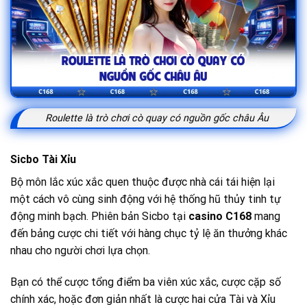
Roulette là trò chơi cò quay có nguồn gốc châu Âu
Sicbo Tài Xỉu
Bộ môn lắc xúc xắc quen thuộc được nhà cái tái hiện lại
một cách vô cùng sinh động với hệ thống hũ thủy tinh tự
động minh bạch. Phiên bản Sicbo tại
casino C168
mang
đến bảng cược chi tiết với hàng chục tỷ lệ ăn thưởng khác
nhau cho người chơi lựa chọn.
Bạn có thể cược tổng điểm ba viên xúc xắc, cược cặp số
chính xác, hoặc đơn giản nhất là cược hai cửa Tài và Xỉu