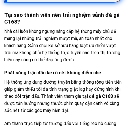
Tại sao thành viên nên trải nghiệm sảnh đá gà
C168?
Nhà cái luôn không ngừng nâng cấp hệ thống máy chủ để
mang lại những trải nghiệm mượt mà, an toàn nhất cho
khách hàng. Sảnh chọi kê sở hữu hàng loạt ưu điểm vượt
trội mà không phải hệ thống trực tuyến nào trên thị trường
hiện nay cũng có thể đáp ứng được.
Phát sóng trận đấu kê rõ nét không điểm chê
Hệ thống ứng dụng đường truyền băng thông rộng tiên tiến
giúp giảm thiểu tối đa tình trạng giật lag hay đứng hình khi
theo dõi trận đấu. Thành viên tham gia tại
đá gà C168
sẽ
được tận hưởng những thước phim quay cận cảnh vô cùng
sắc nét từ các góc máy hiện đại.
Âm thanh trực tiếp từ trường đấu với tiếng reo hò cuồng