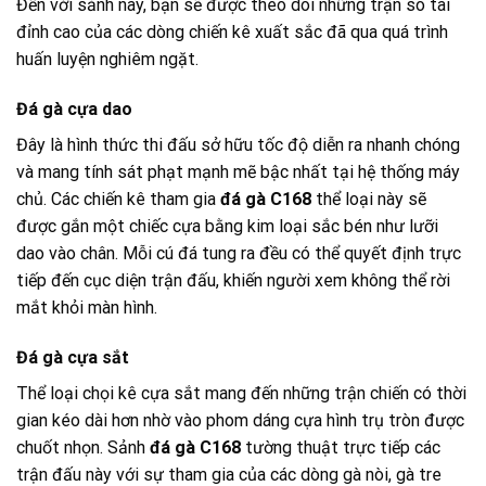
Đến với sảnh này, bạn sẽ được theo dõi những trận so tài
đỉnh cao của các dòng chiến kê xuất sắc đã qua quá trình
huấn luyện nghiêm ngặt.
Đá gà cựa dao
Đây là hình thức thi đấu sở hữu tốc độ diễn ra nhanh chóng
và mang tính sát phạt mạnh mẽ bậc nhất tại hệ thống máy
chủ. Các chiến kê tham gia
đá gà C168
thể loại này sẽ
được gắn một chiếc cựa bằng kim loại sắc bén như lưỡi
dao vào chân. Mỗi cú đá tung ra đều có thể quyết định trực
tiếp đến cục diện trận đấu, khiến người xem không thể rời
mắt khỏi màn hình.
Đá gà cựa sắt
Thể loại chọi kê cựa sắt mang đến những trận chiến có thời
gian kéo dài hơn nhờ vào phom dáng cựa hình trụ tròn được
chuốt nhọn. Sảnh
đá gà C168
tường thuật trực tiếp các
trận đấu này với sự tham gia của các dòng gà nòi, gà tre