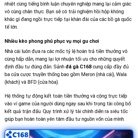
nhiệt cùng tiếng bình luận chuyên nghiệp mang lại cảm giác
vô cùng chân thực. Bạn sẽ có trải nghiệm hồi hộp không
khác gì đang ngồi trực tiếp tại khán đài của các bồ gà quốc
tế lớn.
Nhiều kèo phong phú phục vụ mọi gu chơi
Nhà cái luôn đưa ra các mốc tỷ lệ hoàn trả tiền thưởng vô
cùng hấp dẫn, mang lại lợi nhuận tối ưu cho những quyết
định đầu tư đúng đắn. Sảnh
đá gà C168
cung cấp đầy đủ
ba cửa cược truyền thống bao gồm Meron (nhà cái), Wala
(khách) và BFD (cửa hòa).
Hệ thống tự động kết toán tiền thưởng và cộng trực tiếp
vào ví game của người dùng ngay sau khi trọng tài công bố
kết quả trận đấu. Quy trình xử lý tài chính diễn ra siêu tốc
giúp bạn hoàn toàn yên tâm đầu tư nguồn vốn của mình.