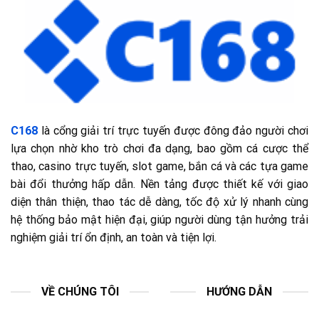
C168
là cổng giải trí trực tuyến được đông đảo người chơi
lựa chọn nhờ kho trò chơi đa dạng, bao gồm cá cược thể
thao, casino trực tuyến, slot game, bắn cá và các tựa game
bài đổi thưởng hấp dẫn. Nền tảng được thiết kế với giao
diện thân thiện, thao tác dễ dàng, tốc độ xử lý nhanh cùng
hệ thống bảo mật hiện đại, giúp người dùng tận hưởng trải
nghiệm giải trí ổn định, an toàn và tiện lợi.
VỀ CHÚNG TÔI
HƯỚNG DẪN