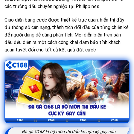
các trường đấu chuyên nghiệp tại Philippines.
Giao diện bảng cược được thiết kế trực quan, hiển thị đầy
đủ thông số cân nặng, thành tích đối đầu của từng chiến kê
để người dùng dễ dàng phân tích. Mọi diễn biến trên sân
đấu đều diễn ra một cách công khai đảm bảo tính khách
quan tuyệt đối cho tất cả kết quả đặt cược.
Đá gà C168 là bộ môn thi đấu kê cực kỳ gay cấn